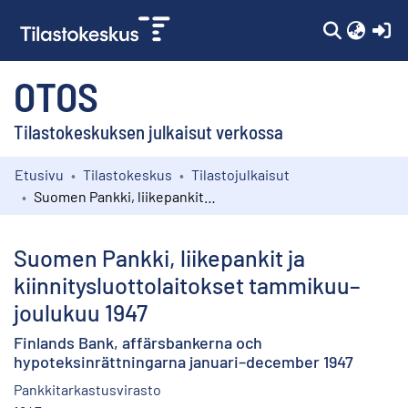
(c
OTOS
Tilastokeskuksen julkaisut verkossa
Etusivu
Tilastokeskus
Tilastojulkaisut
Kokoelmat
Suomen Pankki, liikepankit ja kiinnitysluottolaitokset tammikuu–joulukuu 1947
Selaa
Suomen Pankki, liikepankit ja
kiinnitysluottolaitokset tammikuu–
joulukuu 1947
Finlands Bank, affärsbankerna och
hypoteksinrättningarna januari–december 1947
Pankkitarkastusvirasto