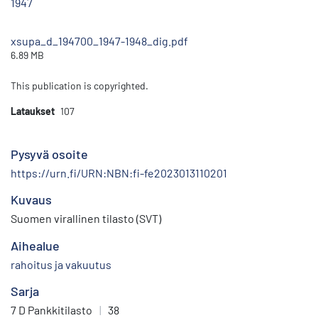
1947
xsupa_d_194700_1947-1948_dig.pdf
6.89 MB
This publication is copyrighted.
Lataukset
107
Pysyvä osoite
https://urn.fi/URN:NBN:fi-fe2023013110201
Kuvaus
Suomen virallinen tilasto (SVT)
Aihealue
rahoitus ja vakuutus
Sarja
7 D Pankkitilasto
|
38