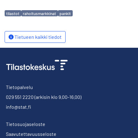
Avainsanat
tilastot
rahoitusmarkkinat
pankit
Tietueen kaikki tiedot
Tietopalvelu
029 551 2220
(arkisin klo 9.00-16.00)
info@stat.fi
Tietosuojaseloste
Saavutettavuusseloste