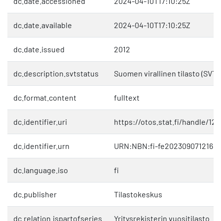
dc.date.accessioned
2024-04-10T17:10:25Z
dc.date.available
2024-04-10T17:10:25Z
dc.date.issued
2012
dc.description.svtstatus
Suomen virallinen tilasto (SVT)
dc.format.content
fulltext
dc.identifier.uri
https://otos.stat.fi/handle/1
dc.identifier.urn
URN:NBN:fi-fe20230907121659
dc.language.iso
fi
dc.publisher
Tilastokeskus
dc.relation.ispartofseries
Yritysrekisterin vuositilasto