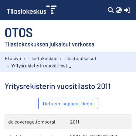
(c
OTOS
Tilastokeskuksen julkaisut verkossa
Etusivu
Tilastokeskus
Tilastojulkaisut
Kokoelmat
Yritysrekisterin vuositilasto 2011
Selaa
Yritysrekisterin vuositilasto 2011
Tietueen suppeat tiedot
dc.coverage.temporal
2011