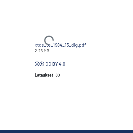
Ladataan...
xtds_te_1984_15_dig.pdf
2.26 MB
CC BY 4.0
Lataukset
80