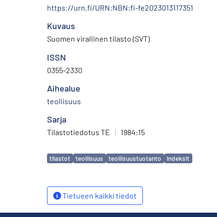
https://urn.fi/URN:NBN:fi-fe2023013117351
Kuvaus
Suomen virallinen tilasto (SVT)
ISSN
0355-2330
Aihealue
teollisuus
Sarja
Tilastotiedotus TE
|
1984:15
Avainsanat
tilastot
teollisuus
teollisuustuotanto
indeksit
Tietueen kaikki tiedot