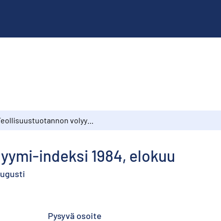
Teollisuustuotannon volyymi-indeksi 1984, elokuu
yymi-indeksi 1984, elokuu
augusti
Pysyvä osoite