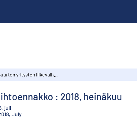
Suurten yritysten liikevaihtoennakko : 2018, heinäkuu
aihtoennakko : 2018, heinäkuu
 juli
2018, July