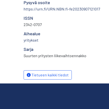
Pysyvä osoite
https://urn.fi/URN:NBN:fi-fe20230907121017
ISSN
2342-0707
Aihealue
yritykset
Sarja
Suurten yritysten liikevaihtoennakko
Tietueen kaikki tiedot