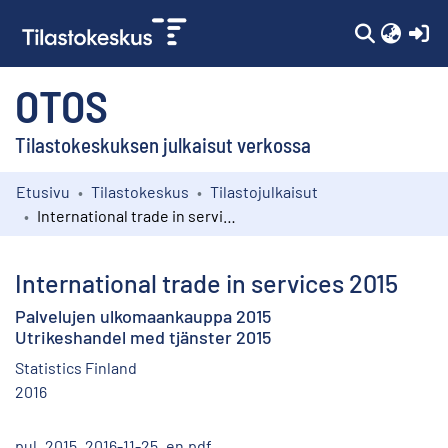
(c
OTOS
Tilastokeskuksen julkaisut verkossa
Etusivu
Tilastokeskus
Tilastojulkaisut
Kokoelmat
International trade in services 2015
Selaa
International trade in services 2015
Palvelujen ulkomaankauppa 2015
Utrikeshandel med tjänster 2015
Statistics Finland
2016
pul_2015_2016-11-25_en.pdf