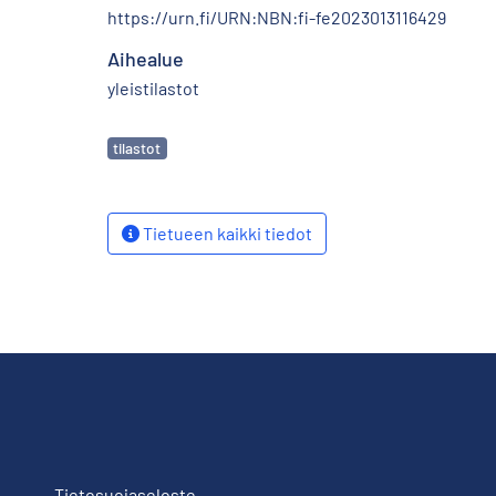
https://urn.fi/URN:NBN:fi-fe2023013116429
Aihealue
yleistilastot
Avainsanat
tilastot
Tietueen kaikki tiedot
Tietosuojaseloste