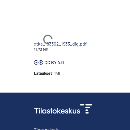
Ladataan...
xtka_193302_1933_dig.pdf
11.73 MB
CC BY 4.0
Lataukset
148
Tietopalvelu