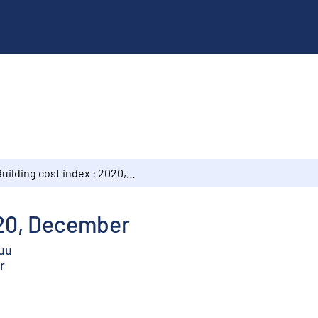
Building cost index : 2020, December
020, December
kuu
r