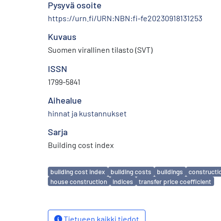
Pysyvä osoite
https://urn.fi/URN:NBN:fi-fe20230918131253
Kuvaus
Suomen virallinen tilasto (SVT)
ISSN
1799-5841
Aihealue
hinnat ja kustannukset
Sarja
Building cost index
Avainsanat
building cost index
building costs
buildings
constructi
house construction
indices
transfer price coefficient
Tietueen kaikki tiedot