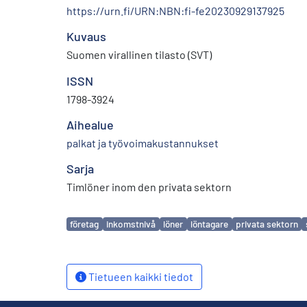
https://urn.fi/URN:NBN:fi-fe20230929137925
Kuvaus
Suomen virallinen tilasto (SVT)
ISSN
1798-3924
Aihealue
palkat ja työvoimakustannukset
Sarja
Timlöner inom den privata sektorn
Avainsanat
företag
inkomstnivå
löner
löntagare
privata sektorn
Tietueen kaikki tiedot