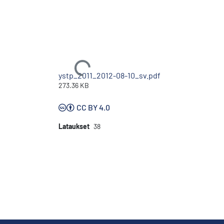
Ladataan...
ystp_2011_2012-08-10_sv.pdf
273.36 KB
CC BY 4.0
Lataukset
38