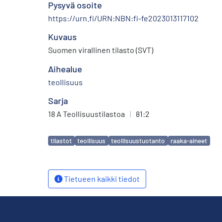
Pysyvä osoite
https://urn.fi/URN:NBN:fi-fe2023013117102
Kuvaus
Suomen virallinen tilasto (SVT)
Aihealue
teollisuus
Sarja
18 A Teollisuustilastoa
|
81:2
Avainsanat
tilastot
teollisuus
teollisuustuotanto
raaka-aineet
Tietueen kaikki tiedot