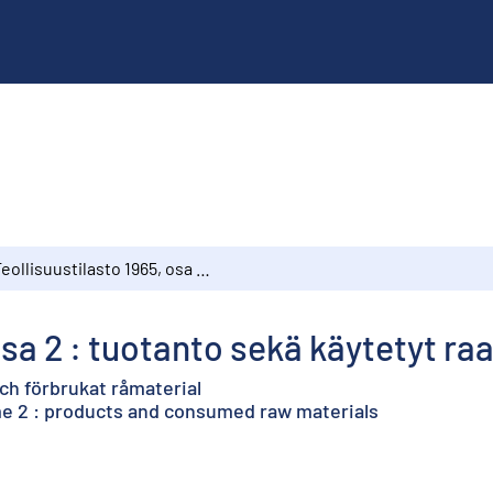
Teollisuustilasto 1965, osa 2 : tuotanto sekä käytetyt raaka-aineet
osa 2 : tuotanto sekä käytetyt ra
och förbrukat råmaterial
lume 2 : products and consumed raw materials