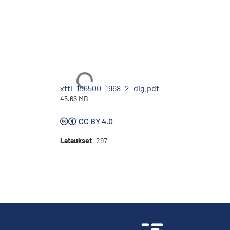
Ladataan...
xtti_196500_1968_2_dig.pdf
45.66 MB
CC BY 4.0
Lataukset
297