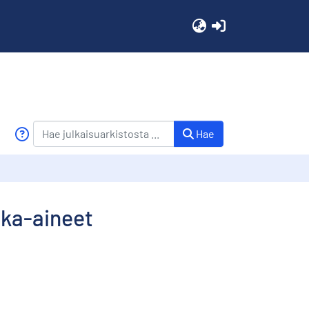
(current)
Hae
aka-aineet