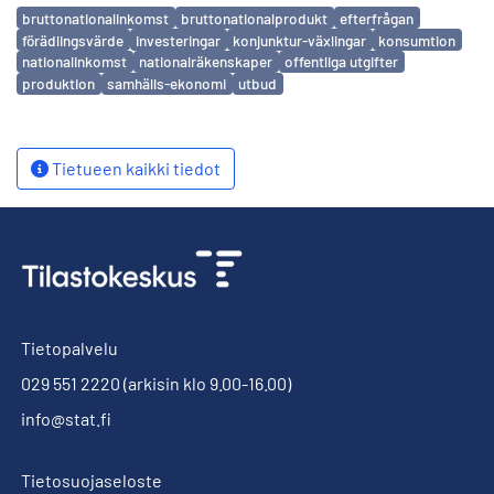
Avainsanat
bruttonationalinkomst
bruttonationalprodukt
efterfrågan
förädlingsvärde
investeringar
konjunktur-växlingar
konsumtion
nationalinkomst
nationalräkenskaper
offentliga utgifter
produktion
samhälls-ekonomi
utbud
Tietueen kaikki tiedot
Tietopalvelu
029 551 2220
(arkisin klo 9.00-16.00)
info@stat.fi
Tietosuojaseloste