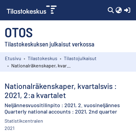
(c
OTOS
Tilastokeskuksen julkaisut verkossa
Etusivu
Tilastokeskus
Tilastojulkaisut
Kokoelmat
Nationalräkenskaper, kvartalsvis : 2021, 2:a kvartalet
Selaa
Nationalräkenskaper, kvartalsvis :
2021, 2:a kvartalet
Neljännesvuositilinpito : 2021, 2. vuosineljännes
Quarterly national accounts : 2021, 2nd quarter
Statistikcentralen
2021