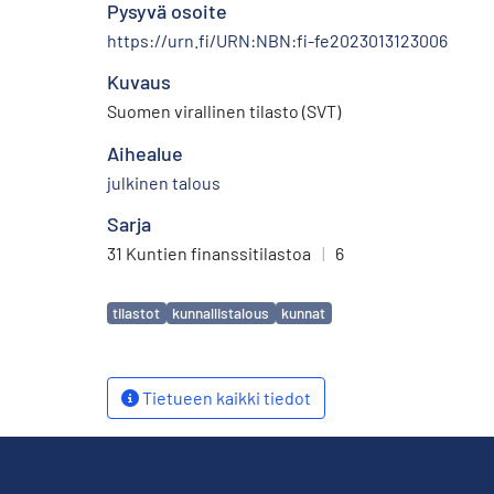
Pysyvä osoite
https://urn.fi/URN:NBN:fi-fe2023013123006
Kuvaus
Suomen virallinen tilasto (SVT)
Aihealue
julkinen talous
Sarja
31 Kuntien finanssitilastoa
|
6
Avainsanat
tilastot
kunnallistalous
kunnat
Tietueen kaikki tiedot