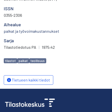
ISSN
0355-2306
Aihealue
palkat ja työvoimakustannukset
Sarja
Tilastotiedotus PA
|
1975:42
Avainsanat
tilastot
palkat
teollisuus
Tietueen kaikki tiedot