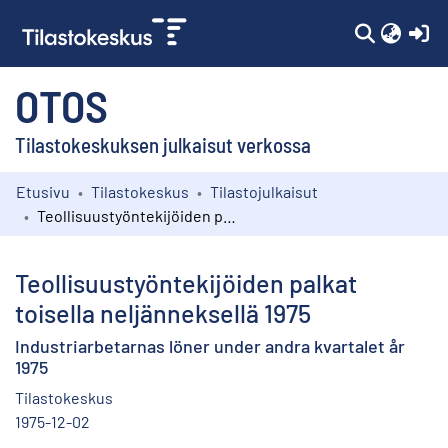
(c
OTOS
Tilastokeskuksen julkaisut verkossa
Etusivu
Tilastokeskus
Tilastojulkaisut
Kokoelmat
Teollisuustyöntekijöiden palkat toisella neljänneksellä 1975
Selaa
Teollisuustyöntekijöiden palkat
toisella neljänneksellä 1975
Industriarbetarnas löner under andra kvartalet år
1975
Tilastokeskus
1975-12-02