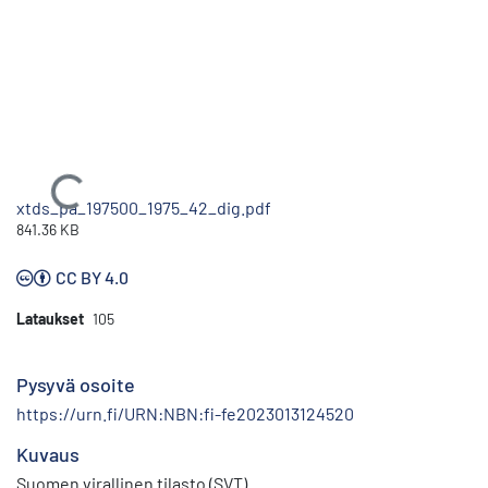
Ladataan...
xtds_pa_197500_1975_42_dig.pdf
841.36 KB
CC BY 4.0
Lataukset
105
Pysyvä osoite
https://urn.fi/URN:NBN:fi-fe2023013124520
Kuvaus
Suomen virallinen tilasto (SVT)