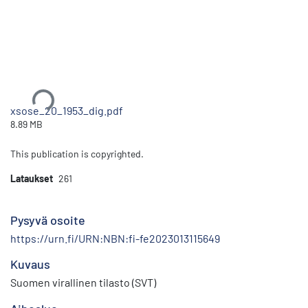
Ladataan...
xsose_20_1953_dig.pdf
8.89 MB
This publication is copyrighted.
Lataukset
261
Pysyvä osoite
https://urn.fi/URN:NBN:fi-fe2023013115649
Kuvaus
Suomen virallinen tilasto (SVT)