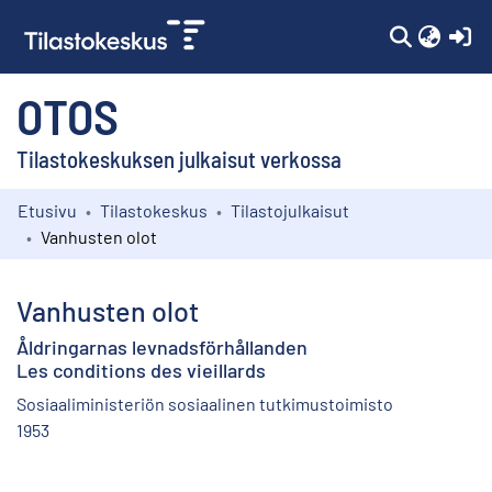
(c
OTOS
Tilastokeskuksen julkaisut verkossa
Etusivu
Tilastokeskus
Tilastojulkaisut
Kokoelmat
Vanhusten olot
Selaa
Vanhusten olot
Åldringarnas levnadsförhållanden
Les conditions des vieillards
Sosiaaliministeriön sosiaalinen tutkimustoimisto
1953