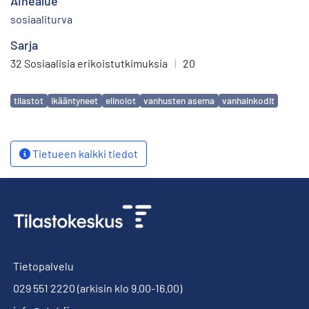
Aihealue
sosiaaliturva
Sarja
32 Sosiaalisia erikoistutkimuksia
|
20
Avainsanat
tilastot
ikääntyneet
elinolot
vanhusten asema
vanhainkodit
Tietueen kaikki tiedot
Tietopalvelu
029 551 2220
(arkisin klo 9.00-16.00)