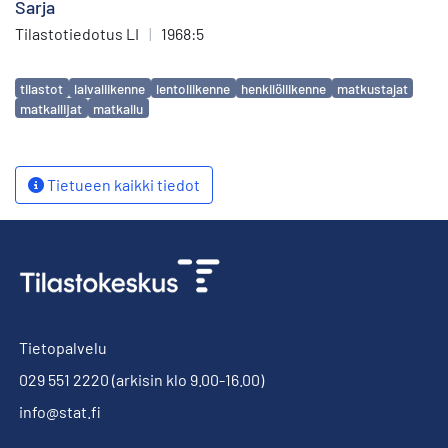
Sarja
Tilastotiedotus LI
|
1968:5
Avainsanat
tilastot
laivaliikenne
lentoliikenne
henkilöliikenne
matkustajat
matkailijat
matkailu
Tietueen kaikki tiedot
Tietopalvelu
029 551 2220
(arkisin klo 9.00-16.00)
info@stat.fi