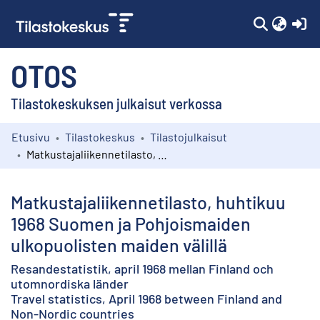
(c
OTOS
Tilastokeskuksen julkaisut verkossa
Etusivu
Tilastokeskus
Tilastojulkaisut
Kokoelmat
Matkustajaliikennetilasto, huhtikuu 1968 Suomen ja Pohjoismaiden ulkopuolisten maiden välillä
Selaa
Matkustajaliikennetilasto, huhtikuu
1968 Suomen ja Pohjoismaiden
ulkopuolisten maiden välillä
Resandestatistik, april 1968 mellan Finland och
utomnordiska länder
Travel statistics, April 1968 between Finland and
Non-Nordic countries