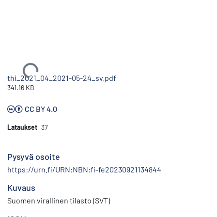
Ladataan...
thi_2021_04_2021-05-24_sv.pdf
341.16 KB
CC BY 4.0
Lataukset
37
Pysyvä osoite
https://urn.fi/URN:NBN:fi-fe20230921134844
Kuvaus
Suomen virallinen tilasto (SVT)