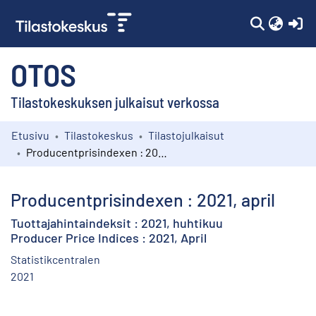
(c
OTOS
Tilastokeskuksen julkaisut verkossa
Etusivu
Tilastokeskus
Tilastojulkaisut
Kokoelmat
Producentprisindexen : 2021, april
Selaa
Producentprisindexen : 2021, april
Tuottajahintaindeksit : 2021, huhtikuu
Producer Price Indices : 2021, April
Statistikcentralen
2021