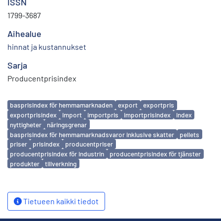
ISSN
1799-3687
Aihealue
hinnat ja kustannukset
Sarja
Producentprisindex
Avainsanat
basprisindex för hemmamarknaden
export
exportpris
exportprisindex
import
importpris
importprisindex
index
nyttigheter
näringsgrenar
basprisindex för hemmamarknadsvaror inklusive skatter
pellets
priser
prisindex
producentpriser
producentprisindex för industrin
producentprisindex för tjänster
produkter
tillverkning
Tietueen kaikki tiedot