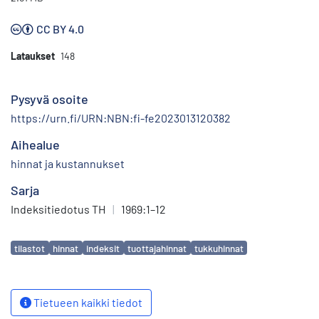
CC BY 4.0
Lataukset
148
Pysyvä osoite
https://urn.fi/URN:NBN:fi-fe2023013120382
Aihealue
hinnat ja kustannukset
Sarja
Indeksitiedotus TH
|
1969:1–12
Avainsanat
tilastot
hinnat
indeksit
tuottajahinnat
tukkuhinnat
Tietueen kaikki tiedot