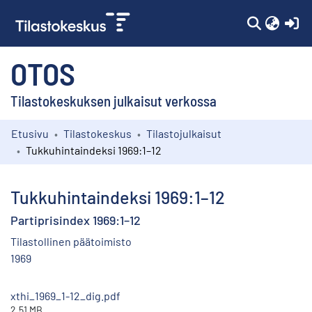
(c
OTOS
Tilastokeskuksen julkaisut verkossa
Etusivu
Tilastokeskus
Tilastojulkaisut
Kokoelmat
Tukkuhintaindeksi 1969:1–12
Selaa
Tukkuhintaindeksi 1969:1–12
Partiprisindex 1969:1–12
Tilastollinen päätoimisto
1969
xthi_1969_1-12_dig.pdf
2.51 MB