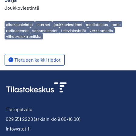
Joukkoviestintä
Avainsanat
aikakauslehdet
internet
joukkoviestimet
mediatalous
radio
radioasemat
sanomalehdet
televisioyhtiöt
verkkomedia
viihde-elektroniikka
Tietueen kaikki tiedot
Tietopalvelu
029 551 2220
(arkisin klo 9.00-16.00)
info@stat.fi