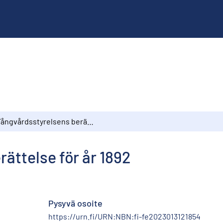
Fångvårdsstyrelsens berättelse för år 1892
ättelse för år 1892
Pysyvä osoite
https://urn.fi/URN:NBN:fi-fe2023013121854