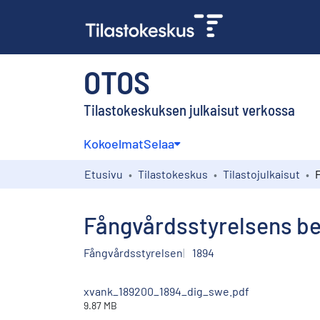
OTOS
Tilastokeskuksen julkaisut verkossa
Kokoelmat
Selaa
Etusivu
Tilastokeskus
Tilastojulkaisut
Fångvårdsstyrelsens ber
Fångvårdsstyrelsen
1894
xvank_189200_1894_dig_swe.pdf
9.87 MB