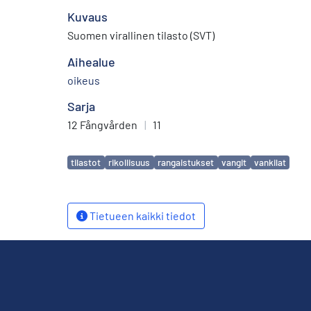
Kuvaus
Suomen virallinen tilasto (SVT)
Aihealue
oikeus
Sarja
12 Fångvården
|
11
Avainsanat
tilastot
rikollisuus
rangaistukset
vangit
vankilat
Tietueen kaikki tiedot