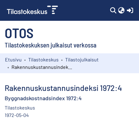
(c
OTOS
Tilastokeskuksen julkaisut verkossa
Etusivu
Tilastokeskus
Tilastojulkaisut
Kokoelmat
Rakennuskustannusindeksi 1972:4
Selaa
Rakennuskustannusindeksi 1972:4
Byggnadskostnadsindex 1972:4
Tilastokeskus
1972-05-04