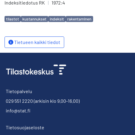
Indeksitiedotus RK
|
1972:4
Avainsanat
tilastot
kustannukset
indeksit
rakentaminen
Tietueen kaikki tiedot
Tietopalvelu
029 551 2220
(arkisin klo 9.00-16.00)
info@stat.fi
Tietosuojaseloste