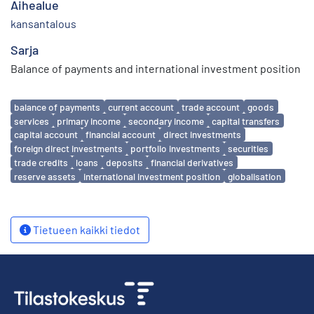
Aihealue
kansantalous
Sarja
Balance of payments and international investment position
Avainsanat
balance of payments
current account
trade account
goods
services
primary income
secondary income
capital transfers
capital account
financial account
direct investments
foreign direct investments
portfolio investments
securities
trade credits
loans
deposits
financial derivatives
reserve assets
international investment position
globalisation
Tietueen kaikki tiedot