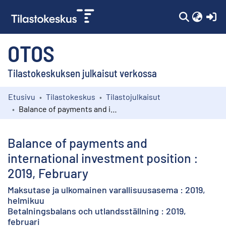
(c
OTOS
Tilastokeskuksen julkaisut verkossa
Etusivu
Tilastokeskus
Tilastojulkaisut
Kokoelmat
Balance of payments and international investment position : 2019, February
Selaa
Balance of payments and
international investment position :
2019, February
Maksutase ja ulkomainen varallisuusasema : 2019,
helmikuu
Betalningsbalans och utlandsställning : 2019,
februari