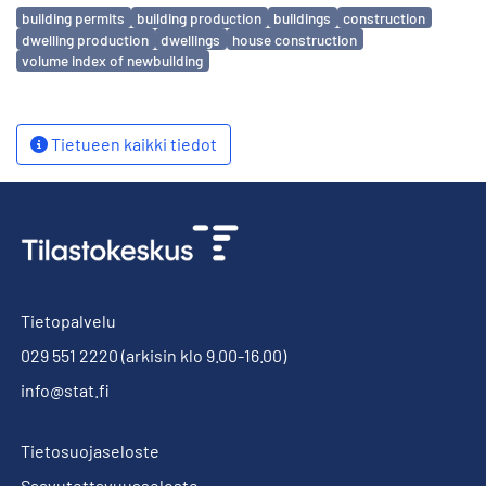
Avainsanat
building permits
building production
buildings
construction
dwelling production
dwellings
house construction
volume index of newbuilding
Tietueen kaikki tiedot
Tietopalvelu
029 551 2220
(arkisin klo 9.00-16.00)
info@stat.fi
Tietosuojaseloste
Saavutettavuusseloste