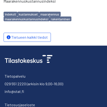
Maarakennuskustannusindeksi
Avainsanat
indeksit
kustannukset
maarakennus
maarakennuskustannusindeksi
rakentaminen
Tietueen kaikki tiedot
Tietopalvelu
029 551 2220
(arkisin klo 9.00-16.00)
info@stat.fi
Tietosuojaseloste