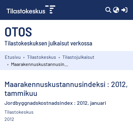
(c
OTOS
Tilastokeskuksen julkaisut verkossa
Etusivu
Tilastokeskus
Tilastojulkaisut
Kokoelmat
Maarakennuskustannusindeksi : 2012, tammikuu
Selaa
Maarakennuskustannusindeksi : 2012,
tammikuu
Jordbyggnadskostnadsindex : 2012, januari
Tilastokeskus
2012