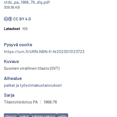
xtds_pa_1968_76_dig.pdf
309.95 KB
CC BY 4.0
Lataukset
109
Pysyvä osoite
https://urn.fi/URN:NBN:fi-fe2023013123723
Kuvaus
Suomen virallinen tilasto (SVT)
Aihealue
palkat ja työvoimakustannukset
Sarja
Tilastotiedotus PA
|
1968:76
Avainsanat
tilastot
palkat
julkinen sektori
valtio