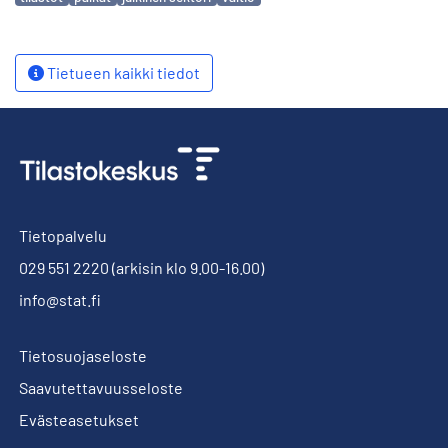
Tietueen kaikki tiedot
Tietopalvelu
029 551 2220
(arkisin klo 9.00-16.00)
info@stat.fi
Tietosuojaseloste
Saavutettavuusseloste
Evästeasetukset