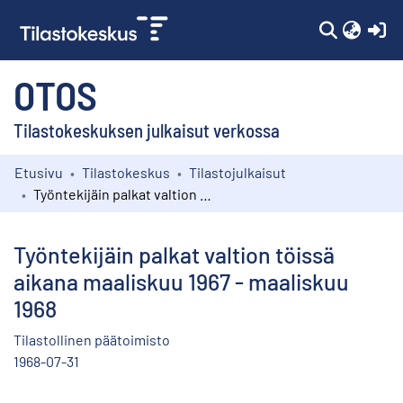
(c
OTOS
Tilastokeskuksen julkaisut verkossa
Etusivu
Tilastokeskus
Tilastojulkaisut
Kokoelmat
Työntekijäin palkat valtion töissä aikana maaliskuu 1967 - maaliskuu 1968
Selaa
Työntekijäin palkat valtion töissä
aikana maaliskuu 1967 - maaliskuu
1968
Tilastollinen päätoimisto
1968-07-31