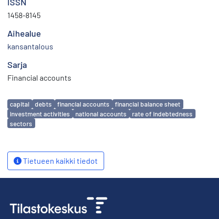
ISSN
1458-8145
Aihealue
kansantalous
Sarja
Financial accounts
Avainsanat
capital
debts
financial accounts
financial balance sheet
investment activities
national accounts
rate of indebtedness
sectors
Tietueen kaikki tiedot