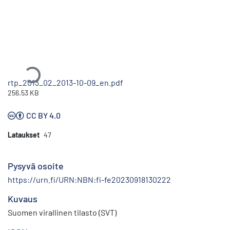
Ladataan...
rtp_2013_02_2013-10-09_en.pdf
256.53 KB
CC BY 4.0
Lataukset
47
Pysyvä osoite
https://urn.fi/URN:NBN:fi-fe20230918130222
Kuvaus
Suomen virallinen tilasto (SVT)