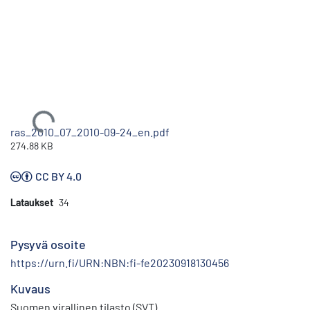
Ladataan...
ras_2010_07_2010-09-24_en.pdf
274.88 KB
CC BY 4.0
Lataukset
34
Pysyvä osoite
https://urn.fi/URN:NBN:fi-fe20230918130456
Kuvaus
Suomen virallinen tilasto (SVT)