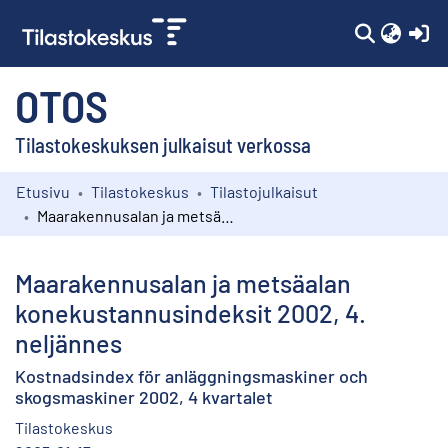
(c
OTOS
Tilastokeskuksen julkaisut verkossa
Etusivu
Tilastokeskus
Tilastojulkaisut
Kokoelmat
Maarakennusalan ja metsäalan konekustannusindeksit 2002, 4. neljännes
Selaa
Maarakennusalan ja metsäalan
konekustannusindeksit 2002, 4.
neljännes
Kostnadsindex för anläggningsmaskiner och
skogsmaskiner 2002, 4 kvartalet
Tilastokeskus