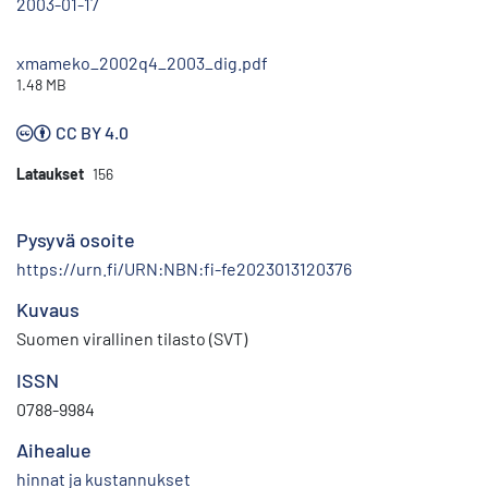
2003-01-17
xmameko_2002q4_2003_dig.pdf
1.48 MB
CC BY 4.0
Lataukset
156
Pysyvä osoite
https://urn.fi/URN:NBN:fi-fe2023013120376
Kuvaus
Suomen virallinen tilasto (SVT)
ISSN
0788-9984
Aihealue
hinnat ja kustannukset