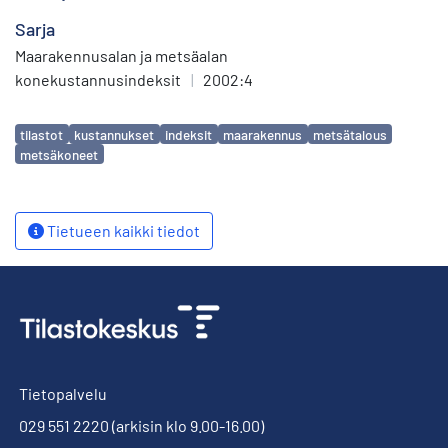
Sarja
Maarakennusalan ja metsäalan
konekustannusindeksit
|
2002:4
Avainsanat
tilastot
kustannukset
indeksit
maarakennus
metsätalous
metsäkoneet
Tietueen kaikki tiedot
Tietopalvelu
029 551 2220
(arkisin klo 9.00-16.00)