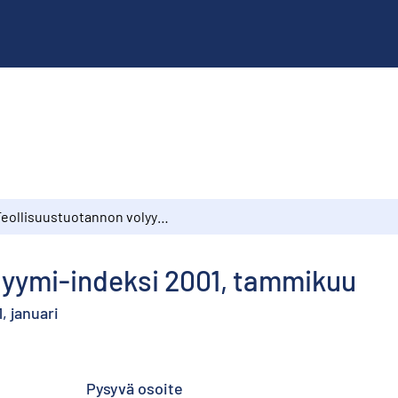
Teollisuustuotannon volyymi-indeksi 2001, tammikuu
lyymi-indeksi 2001, tammikuu
, januari
Pysyvä osoite