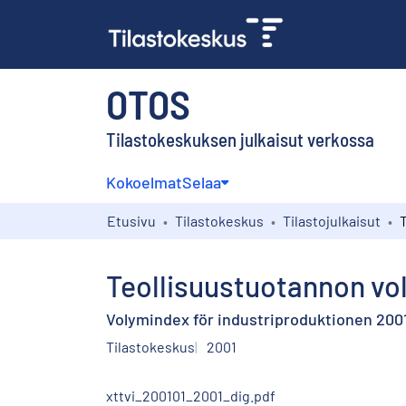
OTOS
Tilastokeskuksen julkaisut verkossa
Kokoelmat
Selaa
Etusivu
Tilastokeskus
Tilastojulkaisut
Teollisuustuotannon vo
Volymindex för industriproduktionen 2001
Tilastokeskus
2001
xttvi_200101_2001_dig.pdf