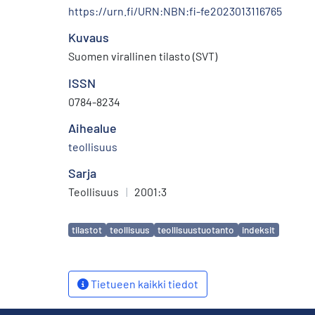
https://urn.fi/URN:NBN:fi-fe2023013116765
Kuvaus
Suomen virallinen tilasto (SVT)
ISSN
0784-8234
Aihealue
teollisuus
Sarja
Teollisuus
|
2001:3
Avainsanat
tilastot
teollisuus
teollisuustuotanto
indeksit
Tietueen kaikki tiedot