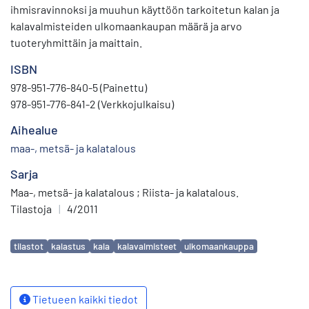
ihmisravinnoksi ja muuhun käyttöön tarkoitetun kalan ja
kalavalmisteiden ulkomaankaupan määrä ja arvo
tuoteryhmittäin ja maittain.
ISBN
978-951-776-840-5 (Painettu)
978-951-776-841-2 (Verkkojulkaisu)
Aihealue
maa-, metsä- ja kalatalous
Sarja
Maa-, metsä- ja kalatalous ; Riista- ja kalatalous.
Tilastoja
|
4/2011
Avainsanat
tilastot
kalastus
kala
kalavalmisteet
ulkomaankauppa
Tietueen kaikki tiedot