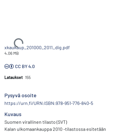
Ladataan...
xkaukaup_201000_2011_dig.pdf
4.06 MB
CC BY 4.0
Lataukset
155
Pysyvä osoite
https://urn.fi/URN:ISBN:978-951-776-840-5
Kuvaus
Suomen virallinen tilasto (SVT)
Kalan ulkomaankauppa 2010 -tilastossa esitetään