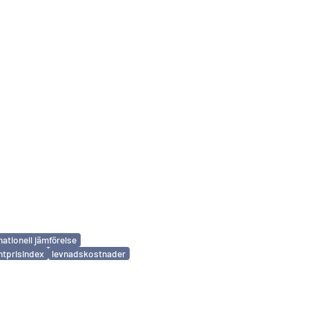
nationell jämförelse
tprisindex
levnadskostnader