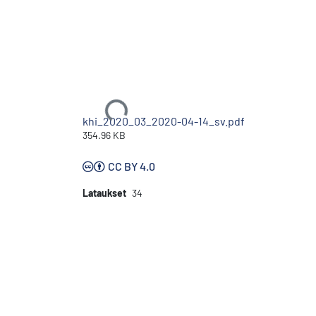
Ladataan...
khi_2020_03_2020-04-14_sv.pdf
354.96 KB
CC BY 4.0
Lataukset
34