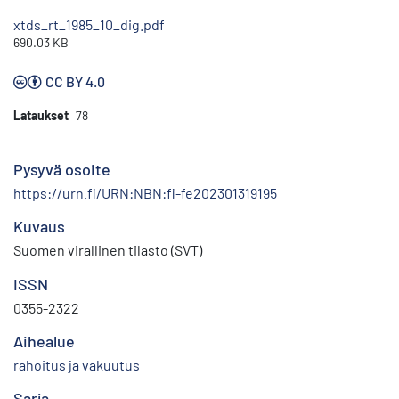
xtds_rt_1985_10_dig.pdf
690.03 KB
CC BY 4.0
Lataukset
78
Pysyvä osoite
https://urn.fi/URN:NBN:fi-fe202301319195
Kuvaus
Suomen virallinen tilasto (SVT)
ISSN
0355-2322
Aihealue
rahoitus ja vakuutus
Sarja