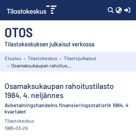
(c
OTOS
Tilastokeskuksen julkaisut verkossa
Etusivu
Tilastokeskus
Tilastojulkaisut
Kokoelmat
Osamaksukaupan rahoitustilasto 1984, 4. neljännes
Selaa
Osamaksukaupan rahoitustilasto
1984, 4. neljännes
Avbetalningshandelns finansieringsstatistik 1984, 4
kvartalet
Tilastokeskus
1985-03-29