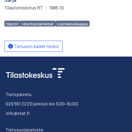
Tilastotiedotus RT
|
1985:10
Avainsanat
tilastot
rahoitusmarkkinat
osamaksukauppa
Tietueen kaikki tiedot
Tietopalvelu
029 551 2220
(arkisin klo 9.00-16.00)
info@stat.fi
Tietosuojaseloste