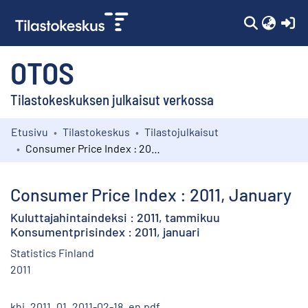
(c
OTOS
Tilastokeskuksen julkaisut verkossa
Etusivu
Tilastokeskus
Tilastojulkaisut
Kokoelmat
Consumer Price Index : 2011, January
Selaa
Consumer Price Index : 2011, January
Kuluttajahintaindeksi : 2011, tammikuu
Konsumentprisindex : 2011, januari
Statistics Finland
2011
khi_2011_01_2011-02-18_en.pdf