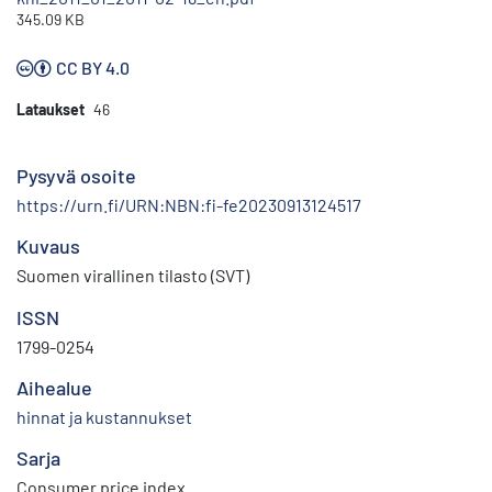
345.09 KB
CC BY 4.0
Lataukset
46
Pysyvä osoite
https://urn.fi/URN:NBN:fi-fe20230913124517
Kuvaus
Suomen virallinen tilasto (SVT)
ISSN
1799-0254
Aihealue
hinnat ja kustannukset
Sarja
Consumer price index