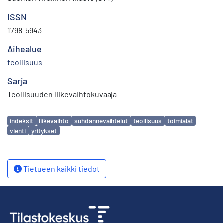
ISSN
1798-5943
Aihealue
teollisuus
Sarja
Teollisuuden liikevaihtokuvaaja
Avainsanat
indeksit
liikevaihto
suhdannevaihtelut
teollisuus
toimialat
vienti
yritykset
Tietueen kaikki tiedot