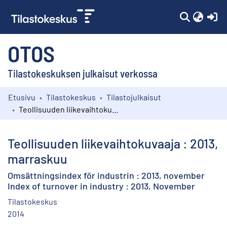
(c
OTOS
Tilastokeskuksen julkaisut verkossa
Etusivu
Tilastokeskus
Tilastojulkaisut
Kokoelmat
Teollisuuden liikevaihtokuvaaja : 2013, marraskuu
Selaa
Teollisuuden liikevaihtokuvaaja : 2013,
marraskuu
Omsättningsindex för industrin : 2013, november
Index of turnover in industry : 2013, November
Tilastokeskus
2014