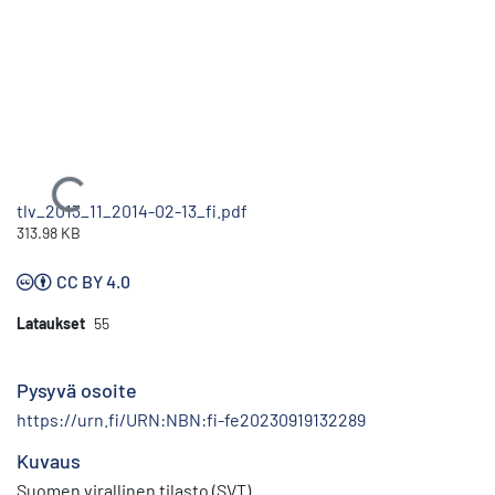
Ladataan...
tlv_2013_11_2014-02-13_fi.pdf
313.98 KB
CC BY 4.0
Lataukset
55
Pysyvä osoite
https://urn.fi/URN:NBN:fi-fe20230919132289
Kuvaus
Suomen virallinen tilasto (SVT)