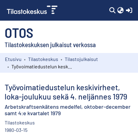
(c
OTOS
Tilastokeskuksen julkaisut verkossa
Etusivu
Tilastokeskus
Tilastojulkaisut
Kokoelmat
Työvoimatiedustelun keskivirheet, loka-joulukuu sekä 4. neljännes 1979
Selaa
Työvoimatiedustelun keskivirheet,
loka-joulukuu sekä 4. neljännes 1979
Arbetskraftsenkätens medelfel, oktober-december
samt 4:e kvartalet 1979
Tilastokeskus
1980-03-15