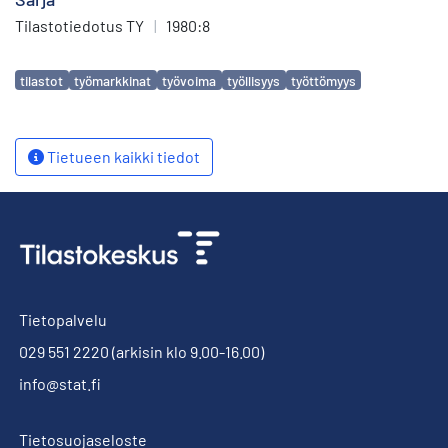
Tilastotiedotus TY
|
1980:8
Avainsanat
tilastot
työmarkkinat
työvoima
työllisyys
työttömyys
Tietueen kaikki tiedot
Tietopalvelu
029 551 2220
(arkisin klo 9.00-16.00)
info@stat.fi
Tietosuojaseloste