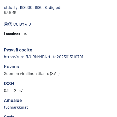
xtds_ty_198000_1980_8_dig.pdf
5.49 MB
CC BY 4.0
Lataukset
114
Pysyvä osoite
https://urn.fi/URN:NBN:fi-fe2023013110701
Kuvaus
Suomen virallinen tilasto (SVT)
ISSN
0355-2357
Aihealue
työmarkkinat
Sarja