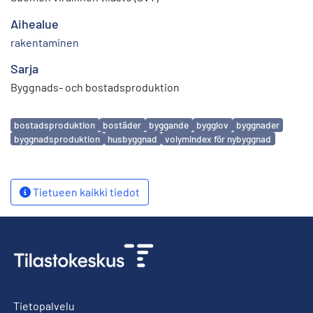
Aihealue
rakentaminen
Sarja
Byggnads- och bostadsproduktion
Avainsanat
bostadsproduktion
bostäder
byggande
bygglov
byggnader
byggnadsproduktion
husbyggnad
volymindex för nybyggnad
Tietueen kaikki tiedot
Tietopalvelu