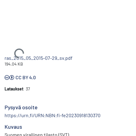
Ladataan...
ras_2015_05_2015-07-29_sv.pdf
194.04 KB
CC BY 4.0
Lataukset
37
Pysyvä osoite
https://urn.fi/URN:NBN:fi-fe20230918130370
Kuvaus
Suomen virallinen tilasto (SVT)