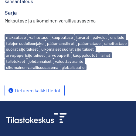
kansantalous
Sarja
Maksutase ja ulkomainen varallisuusasema
Avainsanat
maksutase
vaihtotase
kauppatase
tavarat
palvelut
ensitulo
tulojen uudelleenjako
pääomansiirrot
pääomatase
rahoitustase
suorat sijoitukset
ulkomaiset suorat sijoitukset
arvopaperisijoitukset
arvopaperit
kauppaluotot
lainat
talletukset
johdannaiset
valuuttavaranto
ulkomainen varallisuusasema
globalisaatio
Tietueen kaikki tiedot