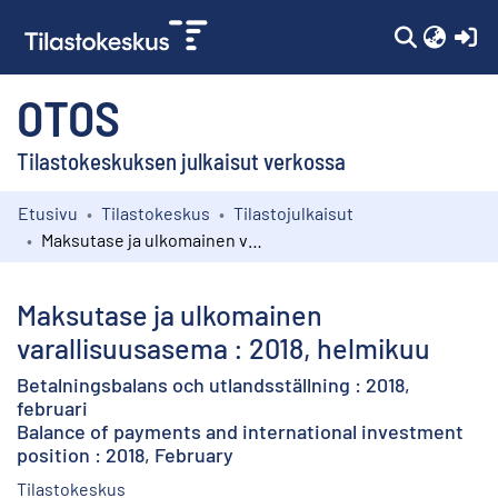
(c
OTOS
Tilastokeskuksen julkaisut verkossa
Etusivu
Tilastokeskus
Tilastojulkaisut
Kokoelmat
Maksutase ja ulkomainen varallisuusasema : 2018, helmikuu
Selaa
Maksutase ja ulkomainen
varallisuusasema : 2018, helmikuu
Betalningsbalans och utlandsställning : 2018,
februari
Balance of payments and international investment
position : 2018, February
Tilastokeskus