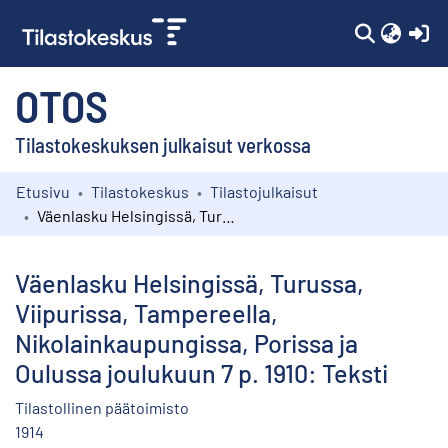
(c
OTOS
Tilastokeskuksen julkaisut verkossa
Etusivu
Tilastokeskus
Tilastojulkaisut
Kokoelmat
Väenlasku Helsingissä, Turussa, Viipurissa, Tampereella, Nikolainkaupungissa, Porissa ja Oulussa joulukuun 7 p. 1910: Teksti
Selaa
Väenlasku Helsingissä, Turussa,
Viipurissa, Tampereella,
Nikolainkaupungissa, Porissa ja
Oulussa joulukuun 7 p. 1910: Teksti
Tilastollinen päätoimisto
1914