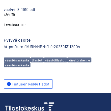
vael44_8_1910.pdf
7.54 MB
Lataukset
1019
Pysyvä osoite
https://urn.fi/URN:NBN:fi-fe2023013112004
Avainsanat
väestönlaskenta
tilastot
väestötilastot
väestörakenne
väestönlaskenta
Tietueen kaikki tiedot