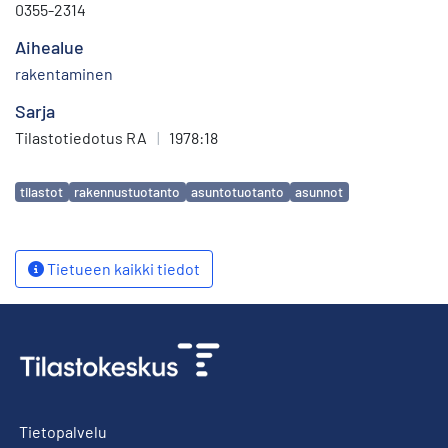
0355-2314
Aihealue
rakentaminen
Sarja
Tilastotiedotus RA
|
1978:18
Avainsanat
tilastot
rakennustuotanto
asuntotuotanto
asunnot
Tietueen kaikki tiedot
Tietopalvelu