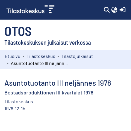
(c
OTOS
Tilastokeskuksen julkaisut verkossa
Etusivu
Tilastokeskus
Tilastojulkaisut
Kokoelmat
Asuntotuotanto III neljännes 1978
Selaa
Asuntotuotanto III neljännes 1978
Bostadsproduktionen III kvartalet 1978
Tilastokeskus
1978-12-15