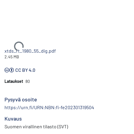
Ladataan...
xtds_rt_1980_55_dig.pdf
2.45 MB
CC BY 4.0
Lataukset
80
Pysyvä osoite
https://urn.fi/URN:NBN:fi-fe202301319504
Kuvaus
Suomen virallinen tilasto (SVT)