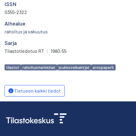
ISSN
0355-2322
Aihealue
rahoitus ja vakuutus
Sarja
Tilastotiedotus RT
|
1980:55
Avainsanat
tilastot
rahoitusmarkkinat
joukkovelkakirjat
arvopaperit
Tietueen kaikki tiedot