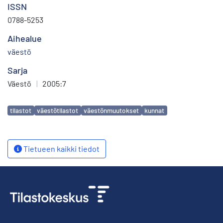
ISSN
0788-5253
Aihealue
väestö
Sarja
Väestö
|
2005:7
Avainsanat
tilastot
väestötilastot
väestönmuutokset
kunnat
Tietueen kaikki tiedot