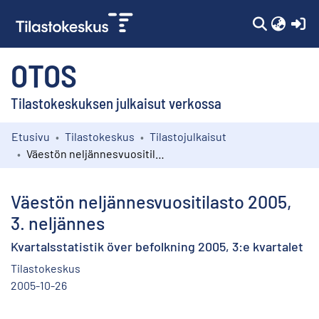
(c
OTOS
Tilastokeskuksen julkaisut verkossa
Etusivu
Tilastokeskus
Tilastojulkaisut
Kokoelmat
Väestön neljännesvuositilasto 2005, 3. neljännes
Selaa
Väestön neljännesvuositilasto 2005,
3. neljännes
Kvartalsstatistik över befolkning 2005, 3:e kvartalet
Tilastokeskus
2005-10-26