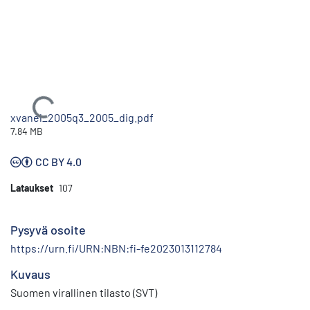
Ladataan...
xvanel_2005q3_2005_dig.pdf
7.84 MB
CC BY 4.0
Lataukset
107
Pysyvä osoite
https://urn.fi/URN:NBN:fi-fe2023013112784
Kuvaus
Suomen virallinen tilasto (SVT)