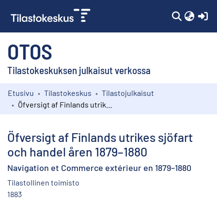
(c
OTOS
Tilastokeskuksen julkaisut verkossa
Etusivu
Tilastokeskus
Tilastojulkaisut
Kokoelmat
Öfversigt af Finlands utrikes sjöfart och handel åren 1879–1880
Selaa
Öfversigt af Finlands utrikes sjöfart
och handel åren 1879–1880
Navigation et Commerce extérieur en 1879–1880
Tilastollinen toimisto
1883