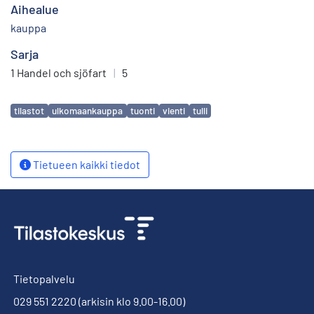
Aihealue
kauppa
Sarja
1 Handel och sjöfart
|
5
Avainsanat
tilastot
ulkomaankauppa
tuonti
vienti
tulli
Tietueen kaikki tiedot
Tietopalvelu
029 551 2220
(arkisin klo 9.00-16.00)