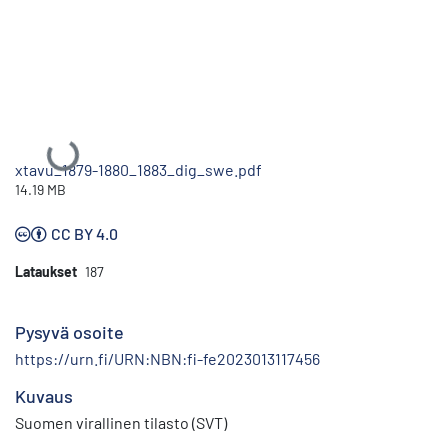
Ladataan...
xtavu_1879-1880_1883_dig_swe.pdf
14.19 MB
CC BY 4.0
Lataukset
187
Pysyvä osoite
https://urn.fi/URN:NBN:fi-fe2023013117456
Kuvaus
Suomen virallinen tilasto (SVT)