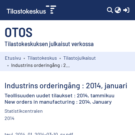
(c
OTOS
Tilastokeskuksen julkaisut verkossa
Etusivu
Tilastokeskus
Tilastojulkaisut
Kokoelmat
Industrins orderingång : 2014, januari
Selaa
Industrins orderingång : 2014, januari
Teollisuuden uudet tilaukset : 2014, tammikuu
New orders in manufacturing : 2014, January
Statistikcentralen
2014
teul_2014_01_2014-03-10_sv.pdf