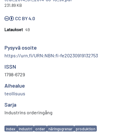
231.89 KB
CC BY 4.0
Lataukset
49
Pysyvä osoite
https://urn.fi/URN:NBN:fi-fe20230919132753
ISSN
1798-6729
Aihealue
teollisuus
Sarja
Industrins orderingång
Avainsanat
index
industri
order
näringsgrenar
produktion