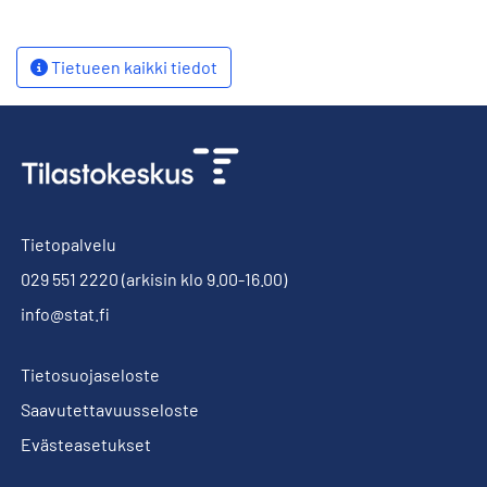
Tietueen kaikki tiedot
Tietopalvelu
029 551 2220
(arkisin klo 9.00-16.00)
info@stat.fi
Tietosuojaseloste
Saavutettavuusseloste
Evästeasetukset