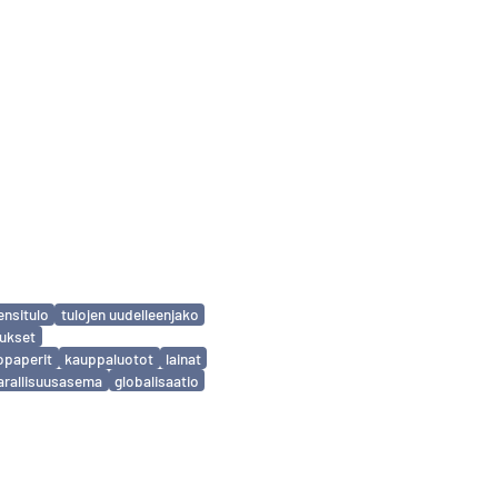
ensitulo
tulojen uudelleenjako
tukset
opaperit
kauppaluotot
lainat
arallisuusasema
globalisaatio