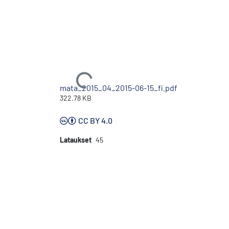
Ladataan...
mata_2015_04_2015-06-15_fi.pdf
322.78 KB
CC BY 4.0
Lataukset
45