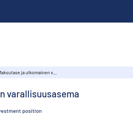
Maksutase ja ulkomainen varallisuusasema
n varallisuusasema
nvestment position