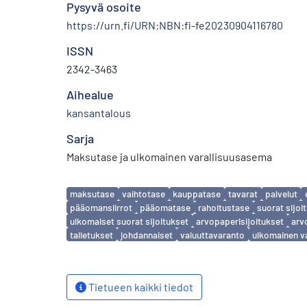
Pysyvä osoite
https://urn.fi/URN:NBN:fi-fe20230904116780
ISSN
2342-3463
Aihealue
kansantalous
Sarja
Maksutase ja ulkomainen varallisuusasema
Avainsanat
maksutase
vaihtotase
kauppatase
tavarat
palvelut
pääomansiirrot
pääomatase
rahoitustase
suorat sijoi
ulkomaiset suorat sijoitukset
arvopaperisijoitukset
arv
talletukset
johdannaiset
valuuttavaranto
ulkomainen v
Tietueen kaikki tiedot