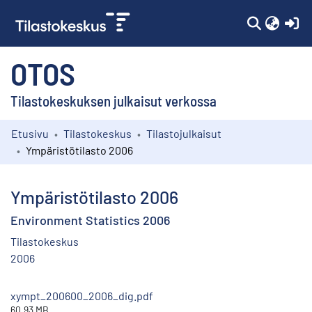
(c
OTOS
Tilastokeskuksen julkaisut verkossa
Etusivu
Tilastokeskus
Tilastojulkaisut
Kokoelmat
Ympäristötilasto 2006
Selaa
Ympäristötilasto 2006
Environment Statistics 2006
Tilastokeskus
2006
xympt_200600_2006_dig.pdf
60.93 MB