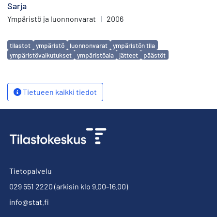
Sarja
Ympäristö ja luonnonvarat
|
2006
Avainsanat
tilastot
ympäristö
luonnonvarat
ympäristön tila
ympäristövaikutukset
ympäristöala
jätteet
päästöt
Tietueen kaikki tiedot
Tietopalvelu
029 551 2220
(arkisin klo 9.00-16.00)
info@stat.fi