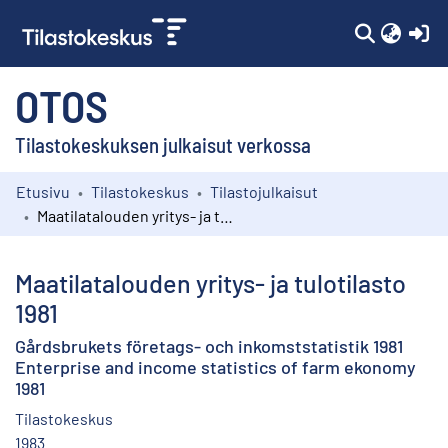
(c
OTOS
Tilastokeskuksen julkaisut verkossa
Etusivu
Tilastokeskus
Tilastojulkaisut
Kokoelmat
Maatilatalouden yritys- ja tulotilasto 1981
Selaa
Maatilatalouden yritys- ja tulotilasto
1981
Gårdsbrukets företags- och inkomststatistik 1981
Enterprise and income statistics of farm ekonomy
1981
Tilastokeskus
1983