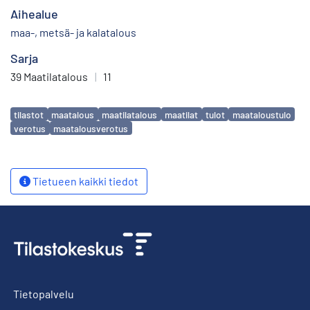
Aihealue
maa-, metsä- ja kalatalous
Sarja
39 Maatilatalous
|
11
Avainsanat
tilastot
maatalous
maatilatalous
maatilat
tulot
maataloustulo
verotus
maatalousverotus
Tietueen kaikki tiedot
Tietopalvelu