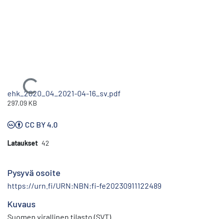
Ladataan...
ehk_2020_04_2021-04-16_sv.pdf
297.09 KB
CC BY 4.0
Lataukset
42
Pysyvä osoite
https://urn.fi/URN:NBN:fi-fe20230911122489
Kuvaus
Suomen virallinen tilasto (SVT)