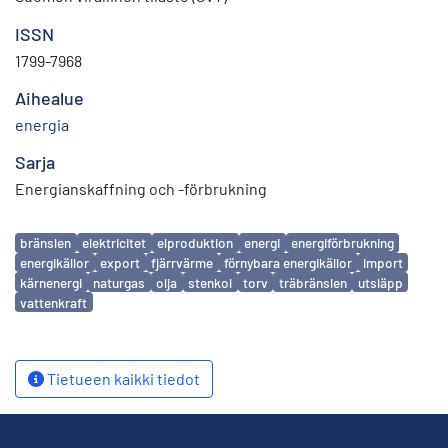
ISSN
1799-7968
Aihealue
energia
Sarja
Energianskaffning och -förbrukning
Avainsanat
bränslen
elektricitet
elproduktion
energi
energiförbrukning
energikällor
export
fjärrvärme
förnybara energikällor
import
kärnenergi
naturgas
olja
stenkol
torv
träbränslen
utsläpp
vattenkraft
Tietueen kaikki tiedot