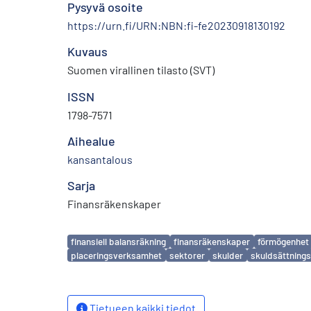
Pysyvä osoite
https://urn.fi/URN:NBN:fi-fe20230918130192
Kuvaus
Suomen virallinen tilasto (SVT)
ISSN
1798-7571
Aihealue
kansantalous
Sarja
Finansräkenskaper
Avainsanat
finansiell balansräkning
finansräkenskaper
förmögenhet
placeringsverksamhet
sektorer
skulder
skuldsättning
Tietueen kaikki tiedot