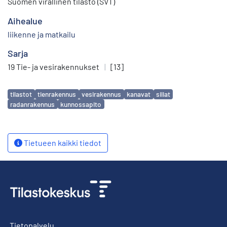
Suomen virallinen tilasto (SVT)
Aihealue
liikenne ja matkailu
Sarja
19 Tie- ja vesirakennukset
|
[13]
Avainsanat
tilastot
tienrakennus
vesirakennus
kanavat
sillat
radanrakennus
kunnossapito
Tietueen kaikki tiedot
Tietopalvelu