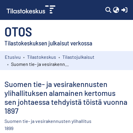
(c
OTOS
Tilastokeskuksen julkaisut verkossa
Etusivu
Tilastokeskus
Tilastojulkaisut
Kokoelmat
Suomen tie- ja vesirakennusten ylihallituksen alamainen kertomus sen johtaessa tehdyistä töistä vuonna 1897
Selaa
Suomen tie- ja vesirakennusten
ylihallituksen alamainen kertomus
sen johtaessa tehdyistä töistä vuonna
1897
Suomen tie- ja vesirakennusten ylihallitus
1899