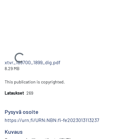
Ladataan...
xtvr_189700_1899_dig.pdf
8.29 MB
This publication is copyrighted.
Lataukset
269
Pysyvä osoite
https://urn.fi/URN:NBN:fi-fe2023013113237
Kuvaus