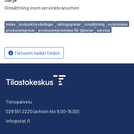
Omsättning inom servicebranschen
Avainsanat
index
konjunkturväxlingar
näringsgrenar
omsättning
volymindex
producentpriser
producentprisindex för tjänster
service
Tietueen kaikki tiedot
Tietopalvelu
029 551 2220
(arkisin klo 9.00-16.00)
info@stat.fi