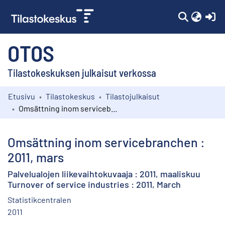
(c
OTOS
Tilastokeskuksen julkaisut verkossa
Etusivu
Tilastokeskus
Tilastojulkaisut
Kokoelmat
Omsättning inom servicebranchen : 2011, mars
Selaa
Omsättning inom servicebranchen :
2011, mars
Palvelualojen liikevaihtokuvaaja : 2011, maaliskuu
Turnover of service industries : 2011, March
Statistikcentralen
2011