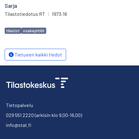
Sarja
Tilastotiedotus RT
|
1973:16
Avainsanat
tilastot
osakeyhtiöt
Tietueen kaikki tiedot
Tietopalvelu
029 551 2220
(arkisin klo 9.00-16.00)
info@stat.fi