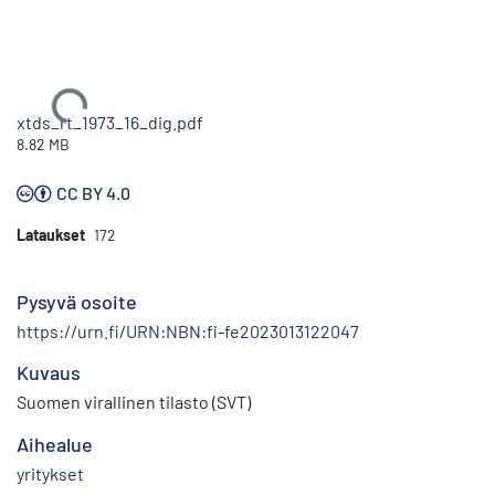
Ladataan...
xtds_rt_1973_16_dig.pdf
8.82 MB
CC BY 4.0
Lataukset
172
Pysyvä osoite
https://urn.fi/URN:NBN:fi-fe2023013122047
Kuvaus
Suomen virallinen tilasto (SVT)
Aihealue
yritykset