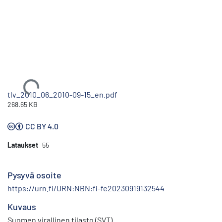
Ladataan...
tlv_2010_06_2010-09-15_en.pdf
268.65 KB
CC BY 4.0
Lataukset
55
Pysyvä osoite
https://urn.fi/URN:NBN:fi-fe20230919132544
Kuvaus
Suomen virallinen tilasto (SVT)