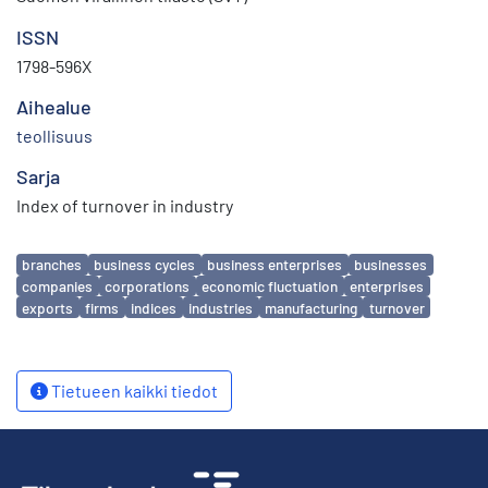
ISSN
1798-596X
Aihealue
teollisuus
Sarja
Index of turnover in industry
Avainsanat
branches
business cycles
business enterprises
businesses
companies
corporations
economic fluctuation
enterprises
exports
firms
indices
industries
manufacturing
turnover
Tietueen kaikki tiedot