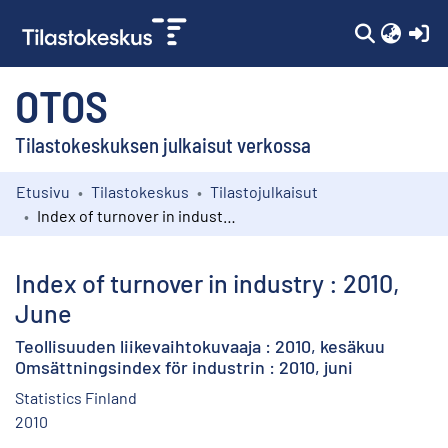
(c
OTOS
Tilastokeskuksen julkaisut verkossa
Etusivu
Tilastokeskus
Tilastojulkaisut
Kokoelmat
Index of turnover in industry : 2010, June
Selaa
Index of turnover in industry : 2010,
June
Teollisuuden liikevaihtokuvaaja : 2010, kesäkuu
Omsättningsindex för industrin : 2010, juni
Statistics Finland
2010